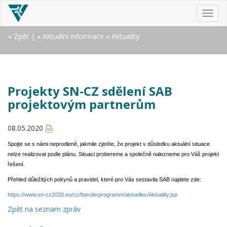
MEN
« Zpět
|
« Aktuální informace
« Aktuality
Projekty SN-CZ sdělení SAB
projektovým partnerům
08.05.2020
Spojte se s námi neprodleně, jakmile zjistíte, že projekt v důsledku aktuální situace
nelze realizovat podle plánu. Situaci probereme a společně nalezneme pro Váš projekt
řešení.
Přehled důležitých pokynů a pravidel, které pro Vás sestavila SAB najdete zde:
https://www.sn-cz2020.eu/cz/foerderprogramm/aktuelles/Aktuality.jsp
Zpět na seznam zpráv