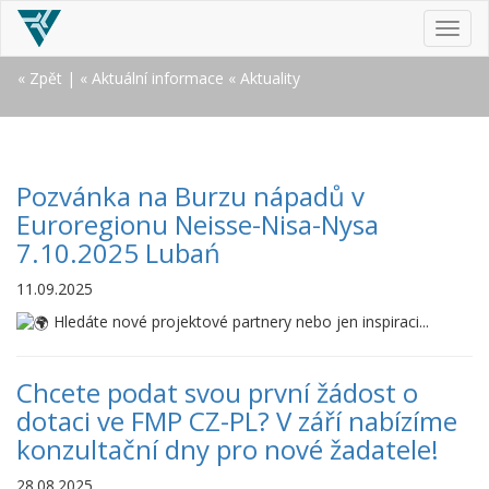
MEN
« Zpět
|
« Aktuální informace
« Aktuality
Pozvánka na Burzu nápadů v
Euroregionu Neisse-Nisa-Nysa
7.10.2025 Lubań
11.09.2025
Hledáte nové projektové partnery nebo jen inspiraci...
Chcete podat svou první žádost o
dotaci ve FMP CZ-PL? V září nabízíme
konzultační dny pro nové žadatele!
28.08.2025