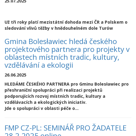
25.07.2025
Už tři roky platí mezistátní dohoda mezi ČR a Polskem o
sledování vlivů těžby v hnědouhelném dole Turów
Gmina Bolesławiec hledá českého
projektového partnera pro projekty v
oblastech místních tradic, kultury,
vzdělávání a ekologii
26.06.2025
HLEDÁME ČESKÉHO PARTNERA pro Gminu Bolesławiec pro
přeshraniční spolupráci při realizaci projektů
podporujících rozvoj místních tradic, kultury a
vzdělávacích a ekologických iniciativ.
Jde o spolupráci v oblasti péče o...
FMP CZ-PL: SEMINÁŘ PRO ŽADATELE
28.2.2025 online